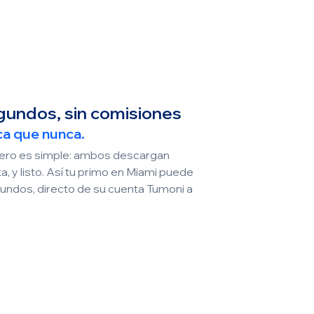
gundos, sin comisiones
ca que nunca.
inero es simple: ambos descargan
, y listo. Así tu primo en Miami puede
undos, directo de su cuenta Tumoni a