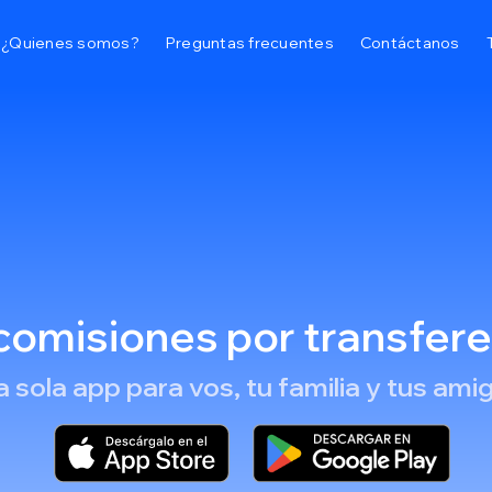
¿Quienes somos?
Preguntas frecuentes
Contáctanos
 comisiones por transfer
 sola app para vos, tu familia y tus ami