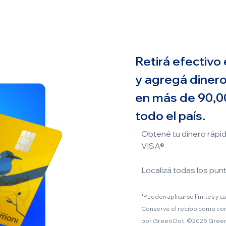
Retirá efectivo
y agregá dinero¹
en más de 90,0
todo el país.
Obtené tu dinero rápid
VISA®
Localizá todas los pun
¹Pueden aplicarse límites y c
Conserve el recibo como com
por Green Dot. ©2025 Green